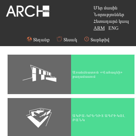
Մեր մասին
Նորություններ
Հետադարձ կապ
ARM
ENG
Տեղանք
Տեսակ
Տարեթիվ
Առանձնատուն «Վահագնի»
թաղամասում
ԱԿԲԱ-ԿՐԵԴԻՏ ԱԳՐԻԿՈԼ
ԲԱՆԿ