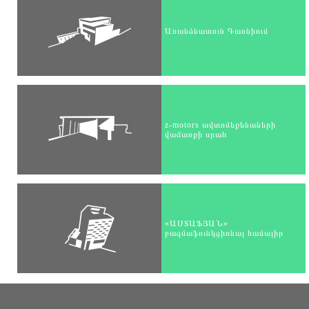
Առանձնատուն Գառնիում
z-motors ավտոմեքենաների
վաճառքի սրահ
«ԱՍՏԱՖՅԱՆ»
բազմաֆունկցիոնալ համալիր